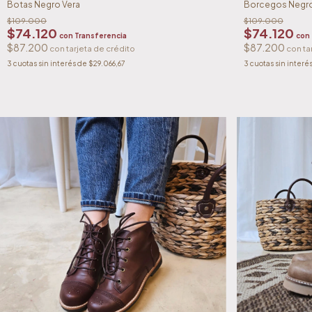
Botas Negro Vera
Borcegos Negr
$109.000
$109.000
$74.120
$74.120
con
Transferencia
con
$87.200
$87.200
3
cuotas sin interés de
$29.066,67
3
cuotas sin interé