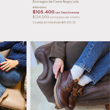
Borcegos de Cuero Negro Lele
$155.000
$105.400
con
Transferencia
$124.000
3
cuotas sin interés de
$41.333,33