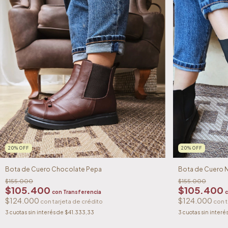
20
%
OFF
20
%
OFF
Bota de Cuero Chocolate Pepa
Bota de Cuero 
$155.000
$155.000
$105.400
$105.400
con
Transferencia
$124.000
$124.000
3
cuotas sin interés de
$41.333,33
3
cuotas sin interé