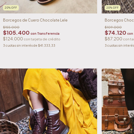
20
%
OFF
20
%
OFF
Borcegos de Cuero Chocolate Lele
Borcegos Choc
$155.000
$109.000
$105.400
$74.120
con
Transferencia
con
$124.000
$87.200
3
cuotas sin interés de
$41.333,33
3
cuotas sin interé