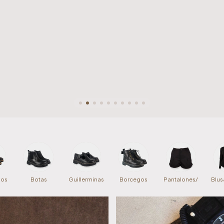
dos
Botas
Guillerminas
Borcegos
Pantalones/Shorts
Blus