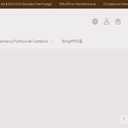
erencia
3 Cuotas sin Interes
Envios Gratis a partir de $300.000 Excepto T.del F
0
entes y Política de Cambios
Blog MIYE 🗒️