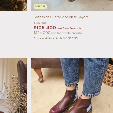
20
%
OFF
Botitas de Cuero Chocolate Cayote
$155.000
$105.400
con
Transferencia
$124.000
3
cuotas sin interés de
$41.333,33