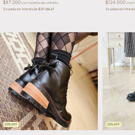
$87.200
$124.000
3
cuotas sin interés de
$29.066,67
3
cuotas sin interé
20
%
OFF
20
%
OFF