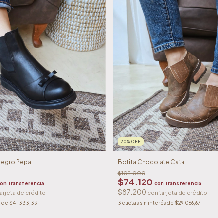
20
%
OFF
Negro Pepa
Botita Chocolate Cata
$109.000
$74.120
con
Transferencia
con
Transferencia
$87.200
s de
$41.333,33
3
cuotas sin interés de
$29.066,67