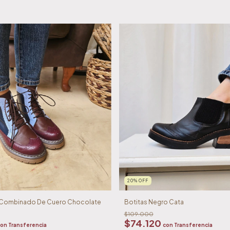
20
%
OFF
 Combinado De Cuero Chocolate
Botitas Negro Cata
$109.000
$74.120
con
Transferencia
con
Transferencia