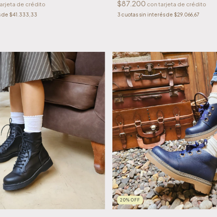
$87.200
s de
$41.333,33
3
cuotas sin interés de
$29.066,67
20
%
OFF