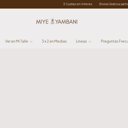
eres
Envios Gratis a partir de $300.000 Excepto T.del Fuego
15% Off en Transf
Ver en Mi Talle
3 x 2 en Medias
Lineas
Preguntas Frecu