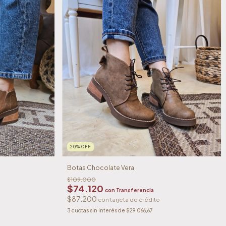
20
%
OFF
Botas Chocolate Vera
$109.000
$74.120
con
Transferencia
$87.200
3
cuotas sin interés de
$29.066,67