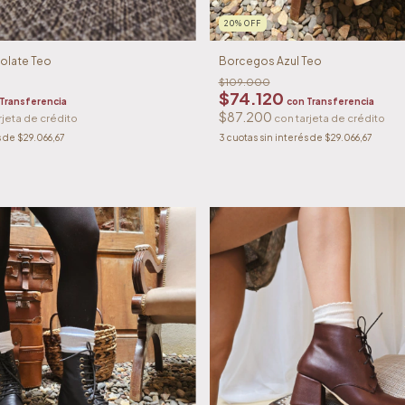
20
%
OFF
olate Teo
Borcegos Azul Teo
$109.000
$74.120
Transferencia
con
Transferencia
$87.200
s de
$29.066,67
3
cuotas sin interés de
$29.066,67