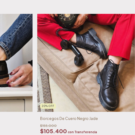
20
%
OFF
Borcegos De Cuero Negro Jade
$155.000
$105.400
con
Transferencia