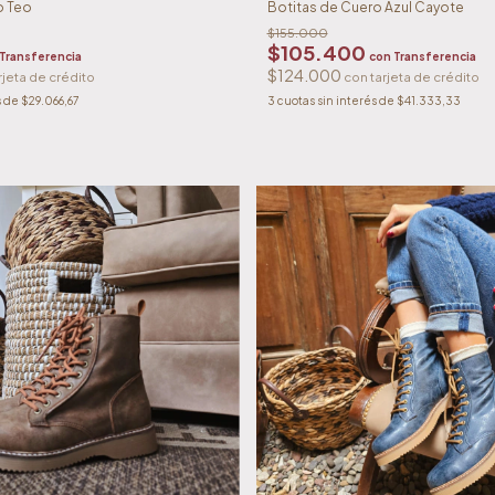
o Teo
Botitas de Cuero Azul Cayote
$155.000
$105.400
Transferencia
con
Transferencia
$124.000
s de
$29.066,67
3
cuotas sin interés de
$41.333,33