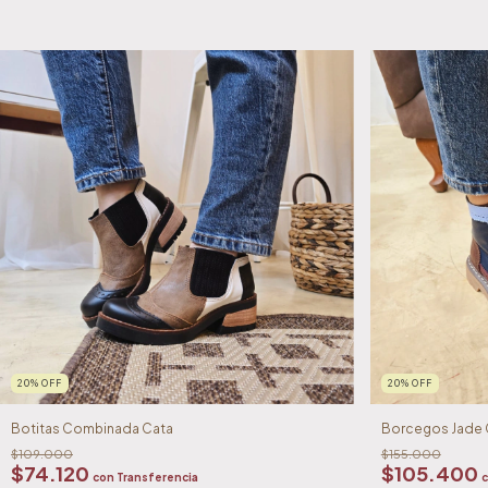
20
%
OFF
20
%
OFF
Botitas Combinada Cata
Borcegos Jade
$109.000
$155.000
$74.120
$105.400
con
Transferencia