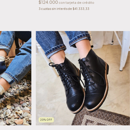
$124.000
3
cuotas sin interés de
$41.333,33
20
%
OFF